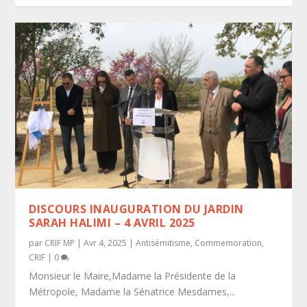
DISCOURS INAUGURATION DU JARDIN
SARAH HALIMI – 4 AVRIL 2025
par
CRIF MP
|
Avr 4, 2025
|
Antisémitisme
,
Commemoration
,
CRIF
|
0
Monsieur le Maire,Madame la Présidente de la
Métropole, Madame la Sénatrice Mesdames,...