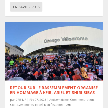
EN SAVOIR PLUS
RETOUR SUR LE RASSEMBLEMENT ORGANISÉ
EN HOMMAGE À KFIR, ARIEL ET SHIRI BIBAS
par
CRIF MP
|
Fév 27, 2025
|
Antisémitisme
,
Commemoration
,
CRIF
,
Evenements
,
Israel
,
Manifestation
|
0