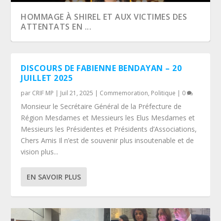
HOMMAGE À SHIREL ET AUX VICTIMES DES
ATTENTATS EN ...
DISCOURS DE FABIENNE BENDAYAN – 20
JUILLET 2025
par
CRIF MP
|
Juil 21, 2025
|
Commemoration
,
Politique
|
0
Monsieur le Secrétaire Général de la Préfecture de
Région Mesdames et Messieurs les Elus Mesdames et
Messieurs les Présidentes et Présidents d’Associations,
Chers Amis Il n’est de souvenir plus insoutenable et de
vision plus...
CÉRÉMONIE DU 27 JANVIER 2022 AU CAMP
BELLE ET HEUREUSE ANNÉE 2022!
BELLE ET HEUREUSE ANNÉE 2021!
MARSEILLE : 77E ANNIVERSAIRE DE
EN SAVOIR PLUS
DES MILLES
L’ÉVACUATION ET DE...