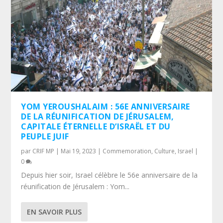
YOM YEROUSHALAIM : 56E ANNIVERSAIRE
DE LA RÉUNIFICATION DE JÉRUSALEM,
CAPITALE ÉTERNELLE D’ISRAËL ET DU
PEUPLE JUIF
par
CRIF MP
|
Mai 19, 2023
|
Commemoration
,
Culture
,
Israel
|
0
Depuis hier soir, Israel célèbre le 56e anniversaire de la
réunification de Jérusalem : Yom...
EN SAVOIR PLUS