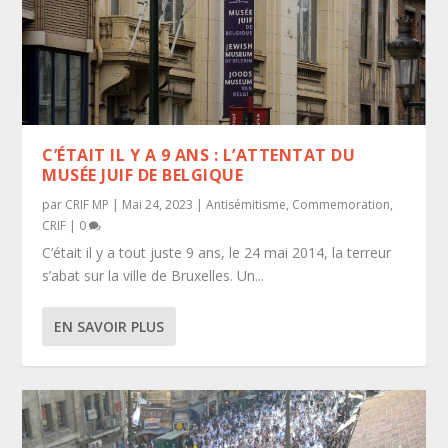
C’ÉTAIT IL Y A 9 ANS : L’ATTENTAT DU
MUSÉE JUIF DE BELGIQUE
par
CRIF MP
|
Mai 24, 2023
|
Antisémitisme
,
Commemoration
,
CRIF
|
0
C’était il y a tout juste 9 ans, le 24 mai 2014, la terreur
s’abat sur la ville de Bruxelles. Un...
EN SAVOIR PLUS