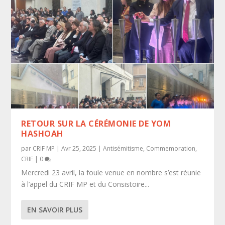
RETOUR SUR LA CÉRÉMONIE DE YOM
HASHOAH
par
CRIF MP
|
Avr 25, 2025
|
Antisémitisme
,
Commemoration
,
CRIF
|
0
Mercredi 23 avril, la foule venue en nombre s’est réunie
à l’appel du CRIF MP et du Consistoire...
EN SAVOIR PLUS