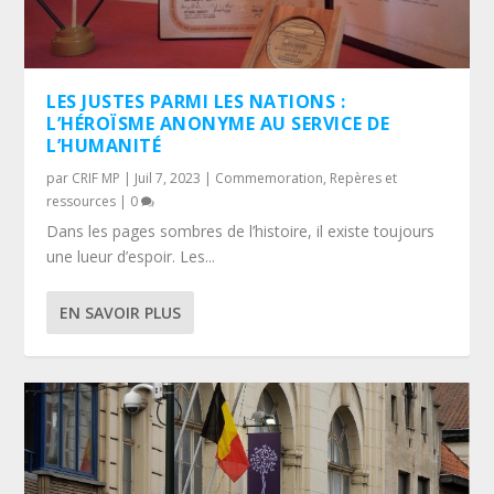
LES JUSTES PARMI LES NATIONS :
L’HÉROÏSME ANONYME AU SERVICE DE
L’HUMANITÉ
par
CRIF MP
|
Juil 7, 2023
|
Commemoration
,
Repères et
ressources
|
0
Dans les pages sombres de l’histoire, il existe toujours
une lueur d’espoir. Les...
EN SAVOIR PLUS