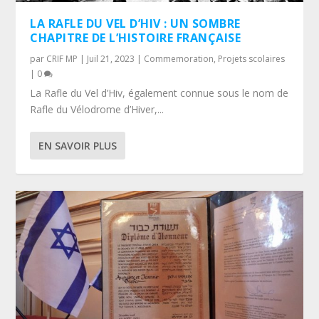
LA RAFLE DU VEL D’HIV : UN SOMBRE
CHAPITRE DE L’HISTOIRE FRANÇAISE
par
CRIF MP
|
Juil 21, 2023
|
Commemoration
,
Projets scolaires
|
0
La Rafle du Vel d’Hiv, également connue sous le nom de
Rafle du Vélodrome d’Hiver,...
EN SAVOIR PLUS