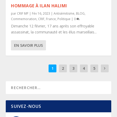
HOMMAGE À ILAN HALIMI
par
CRIF MP
|
Fév 16, 2023
|
Antisémitisme
,
BLOG
,
Commemoration
,
CRIF
,
France
,
Politique
|
0
Dimanche 12 février, 17 ans après son effroyable
assassinat, la communauté et les élus marseillais...
EN SAVOIR PLUS
1
2
3
4
5
SUIVEZ-NOUS