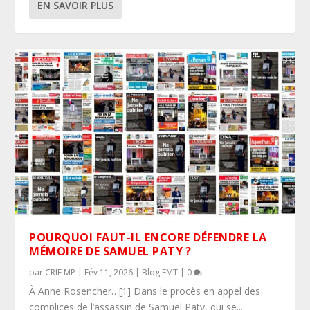
EN SAVOIR PLUS
POURQUOI FAUT-IL ENCORE DÉFENDRE LA
MÉMOIRE DE SAMUEL PATY ?
par
CRIF MP
|
Fév 11, 2026
|
Blog EMT
|
0
À Anne Rosencher…[1] Dans le procès en appel des
complices de l’assassin de Samuel Paty, qui se...