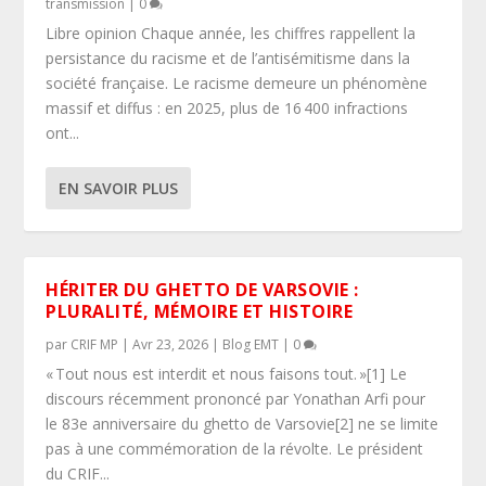
transmission
|
0
Libre opinion Chaque année, les chiffres rappellent la
persistance du racisme et de l’antisémitisme dans la
société française. Le racisme demeure un phénomène
massif et diffus : en 2025, plus de 16 400 infractions
ont...
EN SAVOIR PLUS
HÉRITER DU GHETTO DE VARSOVIE :
PLURALITÉ, MÉMOIRE ET HISTOIRE
par
CRIF MP
|
Avr 23, 2026
|
Blog EMT
|
0
« Tout nous est interdit et nous faisons tout. »[1] Le
discours récemment prononcé par Yonathan Arfi pour
le 83e anniversaire du ghetto de Varsovie[2] ne se limite
pas à une commémoration de la révolte. Le président
du CRIF...