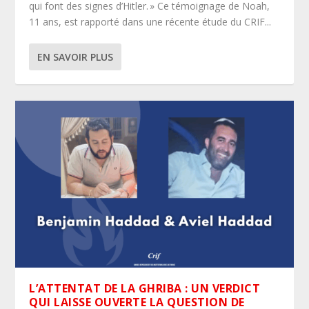
qui font des signes d’Hitler. » Ce témoignage de Noah,
11 ans, est rapporté dans une récente étude du CRIF...
EN SAVOIR PLUS
L’ATTENTAT DE LA GHRIBA : UN VERDICT
QUI LAISSE OUVERTE LA QUESTION DE