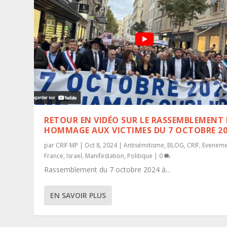
RETOUR EN VIDÉO SUR LE RASSEMBLEMENT
HOMMAGE AUX VICTIMES DU 7 OCTOBRE 2
par
CRIF MP
|
Oct 8, 2024
|
Antisémitisme
,
BLOG
,
CRIF
,
Eveneme
France
,
Israel
,
Manifestation
,
Politique
|
0
Rassemblement du 7 octobre 2024 à...
EN SAVOIR PLUS