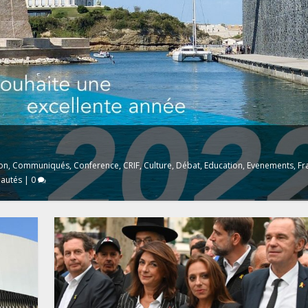
on
,
Communiqués
,
Conference
,
CRIF
,
Culture
,
Débat
,
Education
,
Evenements
,
Fr
nautés
|
0