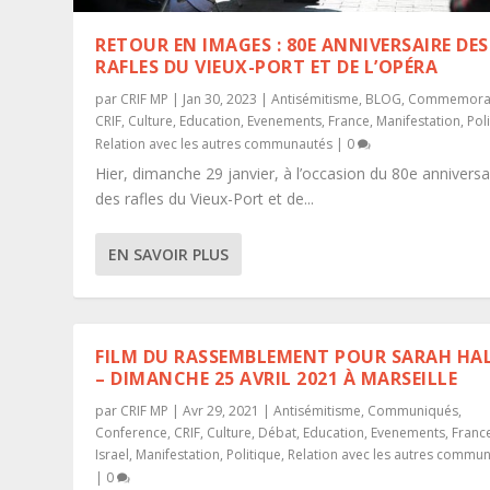
RETOUR EN IMAGES : 80E ANNIVERSAIRE DES
RAFLES DU VIEUX-PORT ET DE L’OPÉRA
par
CRIF MP
|
Jan 30, 2023
|
Antisémitisme
,
BLOG
,
Commemora
CRIF
,
Culture
,
Education
,
Evenements
,
France
,
Manifestation
,
Pol
Relation avec les autres communautés
|
0
Hier, dimanche 29 janvier, à l’occasion du 80e anniversa
des rafles du Vieux-Port et de...
EN SAVOIR PLUS
FILM DU RASSEMBLEMENT POUR SARAH HAL
– DIMANCHE 25 AVRIL 2021 À MARSEILLE
par
CRIF MP
|
Avr 29, 2021
|
Antisémitisme
,
Communiqués
,
Conference
,
CRIF
,
Culture
,
Débat
,
Education
,
Evenements
,
Franc
Israel
,
Manifestation
,
Politique
,
Relation avec les autres commu
|
0