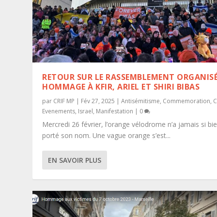
RETOUR SUR LE RASSEMBLEMENT ORGANISÉ
HOMMAGE À KFIR, ARIEL ET SHIRI BIBAS
par
CRIF MP
|
Fév 27, 2025
|
Antisémitisme
,
Commemoration
,
C
Evenements
,
Israel
,
Manifestation
|
0
Mercredi 26 février, l’orange vélodrome n’a jamais si bi
porté son nom. Une vague orange s’est...
BELLE ET HEUREUSE ANNÉE 2021!
LISTE DES RASSEMBLEMENTS POUR S
Posté par
CRIF MP
|
Jan 1, 2021
|
Antisémitisme
,
Commemorati
EN SAVOIR PLUS
Posté par
Israel
,
Manifestation
CRIF MP
|
,
Avr 24, 2021
Politique
,
Relation avec les autres commu
|
Manifestation
|
0