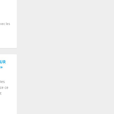
avec les
OUR
 »
Des
ce ce
t