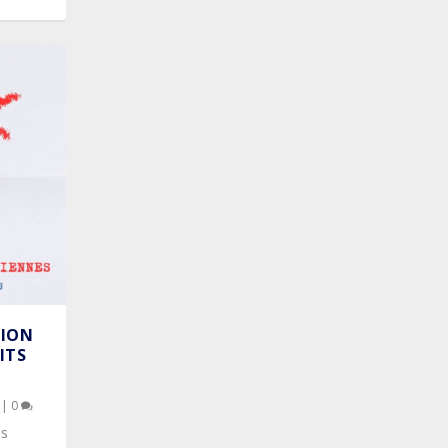
SION
ITS
|
0
es