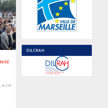
DILCRAH
NISÉ
 le Crif