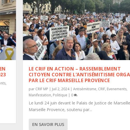
 EN
LE CRIF EN ACTION – RASSEMBLEMENT
023
CITOYEN CONTRE L’ANTISÉMITISME ORGA
PAR LE CRIF MARSEILLE PROVENCE
nts
,
par
CRIF MP
|
Juil 2, 2024
|
Antisémitisme
,
CRIF
,
Evenements
,
Manifestation
,
Politique
|
0
Le lundi 24 juin devant le Palais de Justice de Marseille,
Marseille Provence, soutenu par...
EN SAVOIR PLUS