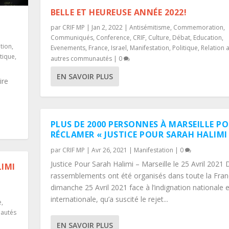
BELLE ET HEUREUSE ANNÉE 2022!
par
CRIF MP
|
Jan 2, 2022
|
Antisémitisme
,
Commemoration
,
Communiqués
,
Conference
,
CRIF
,
Culture
,
Débat
,
Education
,
tion
,
Evenements
,
France
,
Israel
,
Manifestation
,
Politique
,
Relation 
itique
,
autres communautés
|
0
EN SAVOIR PLUS
ire
PLUS DE 2000 PERSONNES À MARSEILLE P
RÉCLAMER « JUSTICE POUR SARAH HALIMI
par
CRIF MP
|
Avr 26, 2021
|
Manifestation
|
0
Justice Pour Sarah Halimi – Marseille le 25 Avril 2021 
IMI
rassemblements ont été organisés dans toute la Fran
dimanche 25 Avril 2021 face à l’indignation nationale e
internationale, qu’a suscité le rejet...
e
,
nautés
EN SAVOIR PLUS