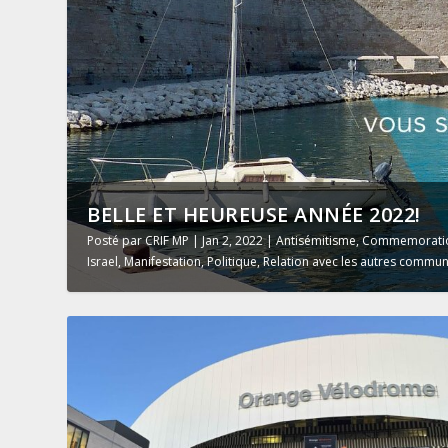
BELLE ET HEUREUSE ANNÉE 2022!
Posté par
CRIF MP
|
Jan 2, 2022
|
Antisémitisme
,
Commemorati
Israel
,
Manifestation
,
Politique
,
Relation avec les autres commu