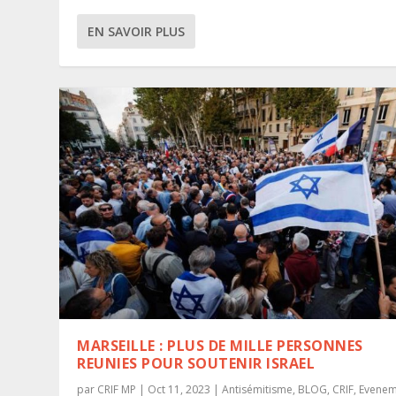
EN SAVOIR PLUS
MARSEILLE : PLUS DE MILLE PERSONNES
REUNIES POUR SOUTENIR ISRAEL
par
CRIF MP
|
Oct 11, 2023
|
Antisémitisme
,
BLOG
,
CRIF
,
Evenem