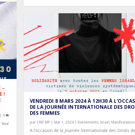
 –
 !
E
VENDREDI 8 MARS 2024 À 12H30 À L’OCCA
DE LA JOURNÉE INTERNATIONALE DES DRO
DES FEMMES
|
0
par
CRIF MP
|
Mar 1, 2024
|
Evenements
,
Israel
,
Manifestation
 leur
A l’occasion de la Journée Internationale des Droits d