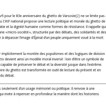
fi pour le 83
e
anniversaire du ghetto de Varsovie
[2]
ne se limite pas 
 CRIF national propose une lecture politique et morale du ghetto de
ratie et la dignité humaine comme formes de résistance. Il rappelle qu
 une « micro-société », structurée par des débats, des solidarités et de
ite à dépasser l’image d’Épinal d’un peuple uniquement voué à la mort
 implicitement la montée des populismes et des logiques de division
etto devient ainsi un modèle moral inversé : loin d’être un symbole de
 capable de préserver le débat et la diversité jusque dans l’extrême.
re du ghetto est transformée en outil de lecture du présent et en
 du débat.
 seulement d’un usage mémoriel ou politique. Il renvoie à une
, qui invite à repenser en profondeur la manière dont les historiens