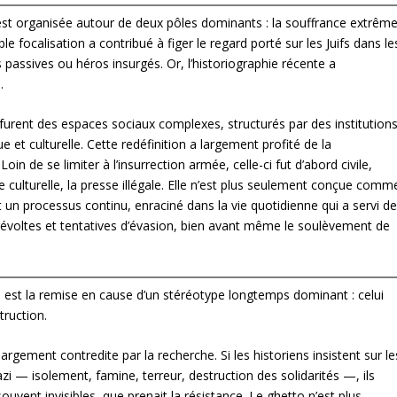
st organisée autour de deux pôles dominants : la souffrance extrêm
 focalisation a contribué à figer le regard porté sur les Juifs dans le
 passives ou héros insurgés. Or, l’historiographie récente a
.
urent des espaces sociaux complexes, structurés par des institutions
e et culturelle. Cette redéfinition a largement profité de la
n de se limiter à l’insurrection armée, celle-ci fut d’abord civile,
vie culturelle, la presse illégale. Elle n’est plus seulement conçue comm
 un processus continu, enraciné dans la vie quotidienne qui a servi d
 révoltes et tentatives d’évasion, bien avant même le soulèvement de
e est la remise en cause d’un stéréotype longtemps dominant : celui
truction.
largement contredite par la recherche. Si les historiens insistent sur le
 — isolement, famine, terreur, destruction des solidarités —, ils
vent invisibles, que prenait la résistance. Le ghetto n’est plus