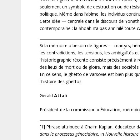
seulement un symbole de destruction ou de résista
politique. Même dans l’abîme, les individus conti
Cette idée — centrale dans le discours de Yonatha
contemporaine : la Shoah n’a pas annihilé toute ca
Si la mémoire a besoin de figures — martyrs, héros 
les contradictions, les tensions, les ambiguïtés e
l’historiographie récente consiste précisément à 
des lieux de mort ou de gloire, mais des sociétés
En ce sens, le ghetto de Varsovie est bien plus q
l’histoire des ghettos.
Gérald
Attali
Président de la commission « Éducation, mémoire
[1] Phrase attribuée à Chaim Kaplan, éducateur d
dans le processus génocidaire
, in
Nouvelle histoire