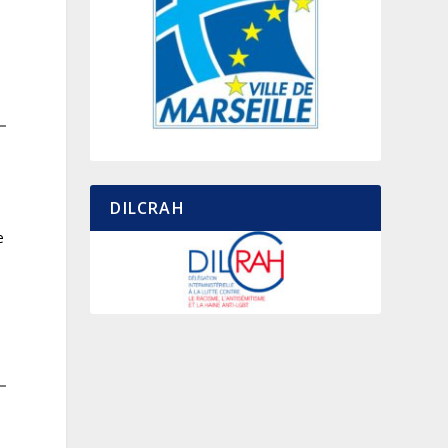
DILCRAH
.
e