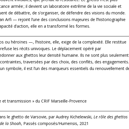
nce armée ; il devient un laboratoire extrême de la vie sociale et
nuent de débattre, de s’organiser, de défendre des visions du monde.
n Arfi — rejoint l’une des conclusions majeures de l’historiographie
pacité d’action, elle en a transformé les formes.
ou héroïnes —, l’histoire, elle, exige de la complexité. Elle restitue
t refuse les récits univoques. Le déplacement opéré par
redonner aux ghettos leur densité humaine. Ils ne sont plus seulement
 contraintes, traversées par des choix, des conflits, des engagements
u’un symbole, il est l’un des marqueurs essentiels du renouvellement d
 et transmission » du CRIF Marseille-Provence
ans le ghetto de Varsovie, par Audrey Kichelewski,
Le rôle des ghettos
 de la Shoah
, Passés composés/Humensis, 2021