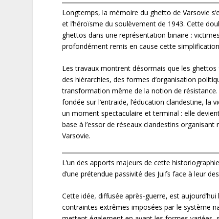
Longtemps, la mémoire du ghetto de Varsovie s’e
et l’héroïsme du soulèvement de 1943. Cette double
ghettos dans une représentation binaire : victimes
profondément remis en cause cette simplification
Les travaux montrent désormais que les ghettos f
des hiérarchies, des formes d’organisation politiqu
transformation même de la notion de résistance. Loi
fondée sur l’entraide, l’éducation clandestine, la 
un moment spectaculaire et terminal : elle devient
base à l’essor de réseaux clandestins organisant
Varsovie.
L’un des apports majeurs de cette historiographi
d’une prétendue passivité des Juifs face à leur des
Cette idée, diffusée après-guerre, est aujourd’hui 
contraintes extrêmes imposées par le système nazi
mettent également en avant les formes variées, sou