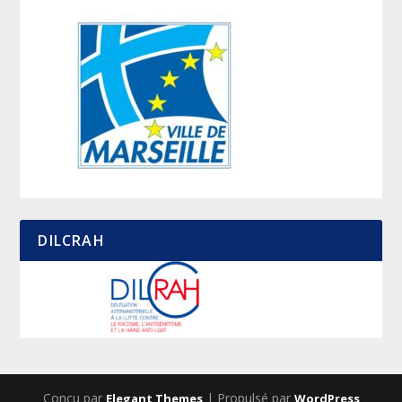
DILCRAH
Conçu par
| Propulsé par
Elegant Themes
WordPress