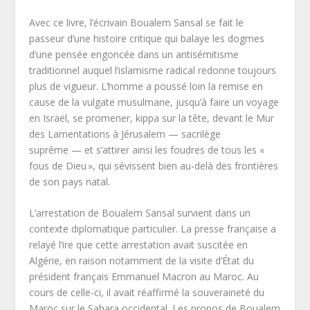
Avec ce livre, l’écrivain Boualem Sansal se fait le
passeur d’une histoire critique qui balaye les dogmes
d’une pensée engoncée dans un antisémitisme
traditionnel auquel l’islamisme radical redonne toujours
plus de vigueur. L’homme a poussé loin la remise en
cause de la vulgate musulmane, jusqu’à faire un voyage
en Israël, se promener, kippa sur la tête, devant le Mur
des Lamentations à Jérusalem — sacrilège
suprême — et s’attirer ainsi les foudres de tous les «
fous de Dieu », qui sévissent bien au-delà des frontières
de son pays natal.
L’arrestation de Boualem Sansal survient dans un
contexte diplomatique particulier. La presse française a
relayé l’ire que cette arrestation avait suscitée en
Algérie, en raison notamment de la visite d’État du
président français Emmanuel Macron au Maroc. Au
cours de celle-ci, il avait réaffirmé la souveraineté du
Maroc sur le Sahara occidental. Les propos de Boualem