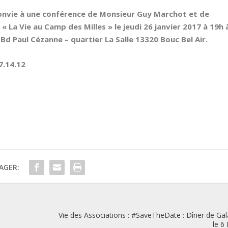
onvie à une conférence de Monsieur
Guy Marchot
et de
e
« La Vie au Camp des Milles »
le jeudi 26 janvier 2017 à 19h 
 Paul Cézanne – quartier La Salle 13320 Bouc Bel Air.
7.14.12
AGER:
Vie des Associations : #SaveTheDate : Dîner de Gal
le 6