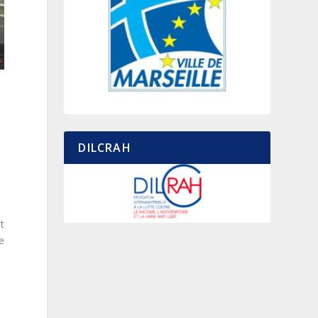
DILCRAH
t
e