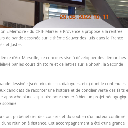
on « Mémoire » du CRIF Marseille Provence a proposé à la rentrée
urs de bande dessinée sur le thème Sauver des Juifs dans la France
hés et Justes.
cadémie d’Aix-Marseille, ce concours vise à développer des démarches
livré par les cours d’histoire et de lettres sur la Shoah, la Seconde
ande dessinée (scénario, dessin, dialogues, etc.) dont le contenu est
x candidats de raconter une histoire et de concilier vérité des faits e
 une approche pluridisciplinaire pour mener à bien un projet pédagogiqu
 scolaire.
rs ont pu bénéficier des conseils et du soutien d’un auteur confirmé
dre d’une réunion à distance. Cet accompagnement a été d’une grande