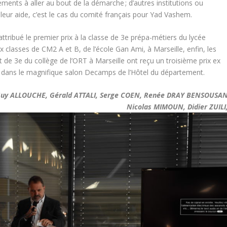
ements à aller au bout de la démarche ; d’autres institutions ou
leur aide, c’est le cas du comité français pour Yad Vashem.
attribué le premier prix à la classe de 3e prépa-métiers du lycée
 classes de CM2 A et B, de l’école Gan Ami, à Marseille, enfin, les
t de 3e du collège de l’ORT à Marseille ont reçu un troisième prix ex
in dans le magnifique salon Decamps de l’Hôtel du département.
: Guy ALLOUCHE, Gérald ATTALI, Serge COEN, Renée DRAY BENSOUSAN
Nicolas MIMOUN, Didier ZUILI