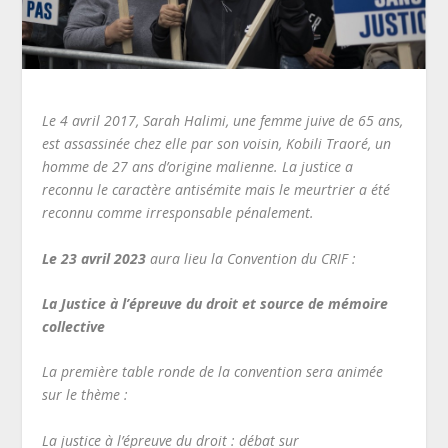
Le 4 avril 2017, Sarah Halimi, une femme juive de 65 ans,
est assassinée chez elle par son voisin, Kobili Traoré, un
homme de 27 ans d’origine malienne. La justice a
reconnu le caractère antisémite mais le meurtrier a été
reconnu comme irresponsable pénalement.
Le 23 avril
2023
aura lieu la Convention du CRIF :
La Justice à l’épreuve du droit et source de mémoire
collective
La première table ronde de la convention sera animée
sur le thème :
La justice à l’épreuve du droit : débat sur